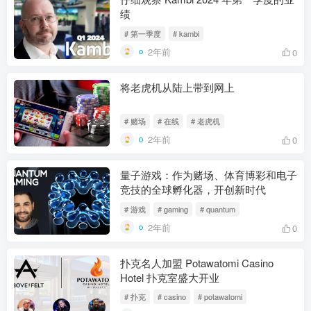
绩
# 第一季度
# kambi
2年前
0
将老虎机从陆上带到网上
# 赌场
# 在线
# 老虎机
2年前
0
量子游戏：作为赌场、体育博彩和电子
竞技的全球孵化器，开创新时代
# 游戏
# gaming
# quantum
2年前
0
扑克名人加盟 Potawatomi Casino
Hotel 扑克室盛大开业
# 扑克
# casino
# potawatomi