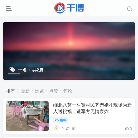
一名
共2篇
排序
更新
浏览
点赞
评论
缅北八莫一村寨村民齐聚婚礼现场为新
人送祝福，遭军方无情轰炸
爆料
2年前
0