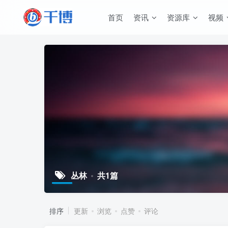
首页
资讯
资源库
视频
丛林
共1篇
排序
更新
浏览
点赞
评论