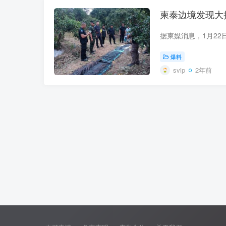
柬泰边境发现大
爆料
svip
2年前