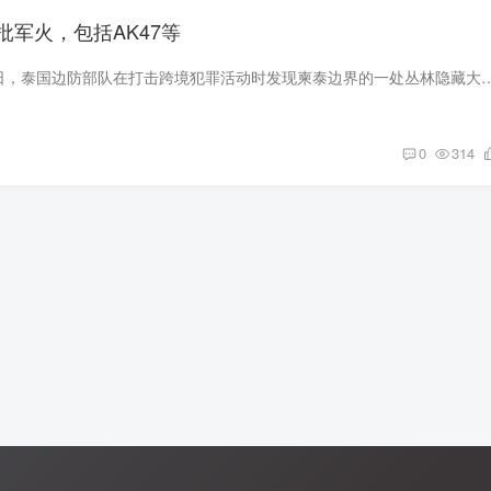
批军火，包括AK47等
据柬媒消息，1月22日，泰国边防部队在打击跨境犯罪活动时发现柬泰边界的一处丛林隐藏大批武器和弹药。 据悉，这些武器和弹药被
0
314