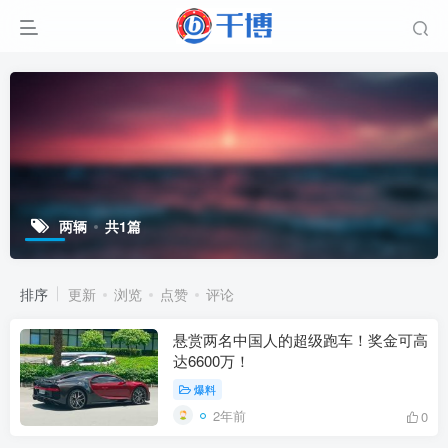
两辆
共1篇
排序
更新
浏览
点赞
评论
悬赏两名中国人的超级跑车！奖金可高
达6600万！
爆料
2年前
0