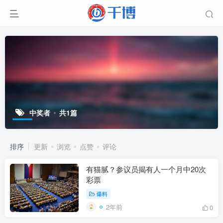
中奖者
共1篇
排序
更新
浏览
点赞
评论
有猫腻？参议员揭有人一个月中20次
彩票
爆料
2年前
0