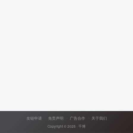
友链申请
免责声明
广告合作
关于我们
Copyright © 2025 ·
千博