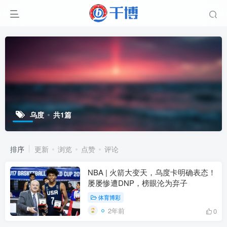
乌度
共1篇
排序
更新
浏览
点赞
评论
NBA | 火箭大变天，乌度卡明确表态！
屡屡惨遭DNP，榜眼沦为弃子
体育博彩
2年前
0