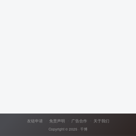
友链申请
免责声明
广告合作
关于我们
Copyright © 2025 ·
千博