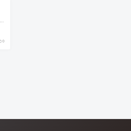
博相关的危害不断升级的担忧，乌拉圭加大了对负责任赌博举措的投入。 现在的焦点集中在首都蒙得维的亚，那里的政策制定者已与共和国大学医学院签订了长期协议。 乌拉圭首都蒙得维的...
0