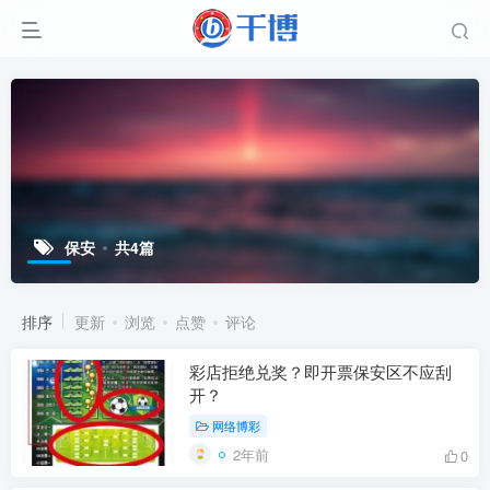
保安
共4篇
排序
更新
浏览
点赞
评论
彩店拒绝兑奖？即开票保安区不应刮
开？
网络博彩
2年前
0