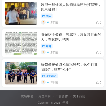
波贝一群外国人饮酒扰民还欲打保安，
现已被捕！
国际
2年前
0
曝光这个傻逼，穷屌丝，没见过世面的
人，在这瞎几把黑
爆料
2年前
0
缅甸仰光偷盗抢情况恶劣，这个行业
“崛起”，非常“抢手”
亚洲动态
2年前
0
友链申请
免责声明
广告合作
关于我们
Copyright © 2025 ·
千博