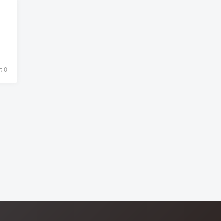
有重要意义。 网球腐败 Mitjana 因 11 项违规行为受...
0