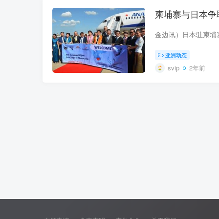
柬埔寨与日本争
亚洲动态
svip
2年前