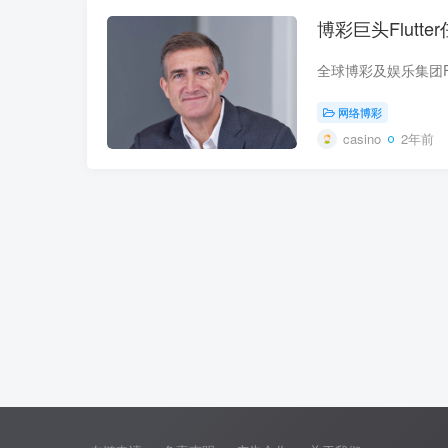
博彩巨头Flutter
网络博彩
casino
2年前