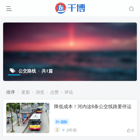
公交路线
共1篇
排序
更新
浏览
点赞
评论
降低成本！河内这6条公交线路要停运
国际
2年前
0