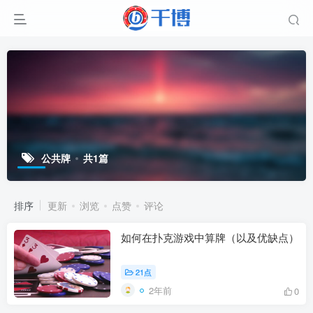
公共牌
共1篇
排序
更新
浏览
点赞
评论
如何在扑克游戏中算牌（以及优缺点）
21点
2年前
0