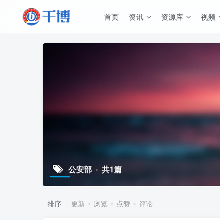
首页
资讯
资源库
视频
公安部
共1篇
排序
更新
浏览
点赞
评论