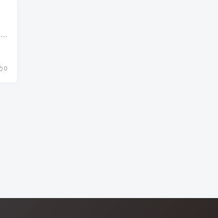
据《人民日报》报导，中越公安部第八次合作打击犯罪部长级会议周三(13日)在北京举行，其中公安部部长王小洪与越南公安部部长苏林共同签署了中越打击跨境赌博合作谅解备忘录，但报导没有...
0