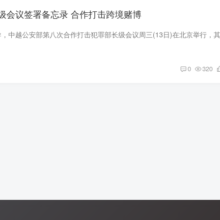
级会议签署备忘录 合作打击跨境赌博
0
320