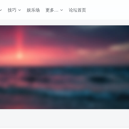
技巧
娱乐场
更多…
论坛首页