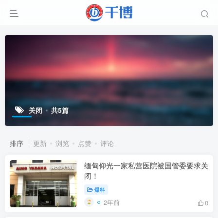
关闭
共5篇
排序
更新
浏览
点赞
评论
缅甸仰光一家私营医院被国管委要求关
闭！
爆料
2年前
0