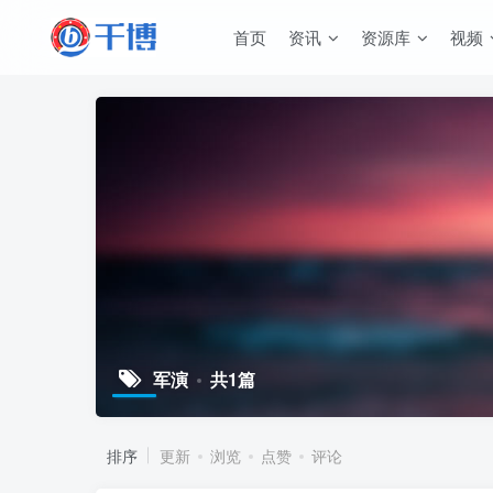
首页
资讯
资源库
视频
军演
共1篇
排序
更新
浏览
点赞
评论