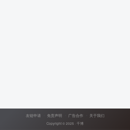
友链申请
免责声明
广告合作
关于我们
Copyright © 2025 ·
千博