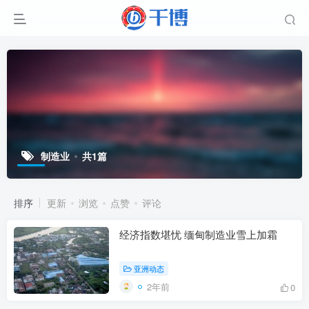
制造业
共1篇
排序
更新
浏览
点赞
评论
经济指数堪忧 缅甸制造业雪上加霜
亚洲动态
2年前
0