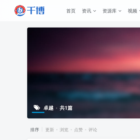
首页
资讯
资源库
视频
卓越
共1篇
排序
更新
浏览
点赞
评论