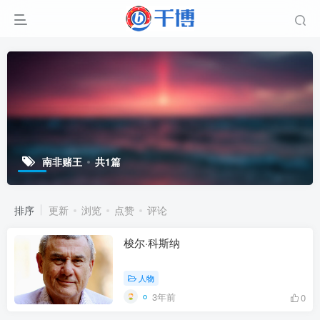
南非赌王
共1篇
排序
更新
浏览
点赞
评论
梭尔·科斯纳
人物
3年前
0