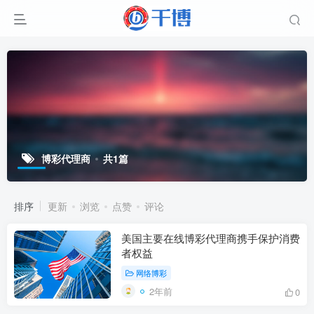
博彩代理商
共1篇
排序
更新
浏览
点赞
评论
美国主要在线博彩代理商携手保护消费
者权益
网络博彩
2年前
0