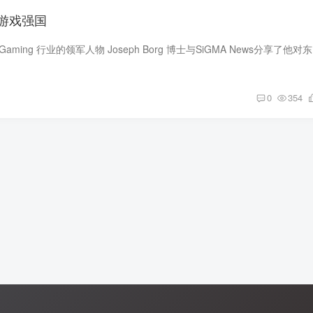
游戏强国
在一次独家采访
0
354