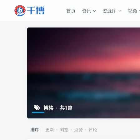
首页
资讯
资源库
视频
博格
共1篇
排序
更新
浏览
点赞
评论