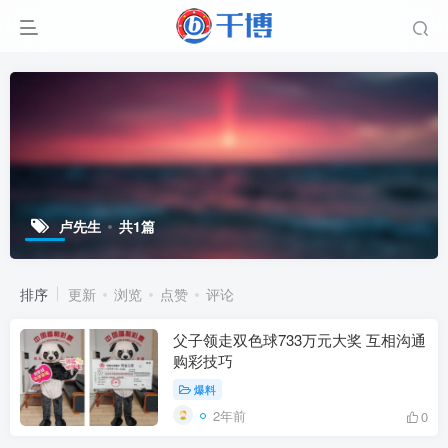
卢先生
共1篇
排序
更新
浏览
点赞
评论
父子领走双色球733万元大奖 互相沟通
购彩技巧
爆料
2年前
0