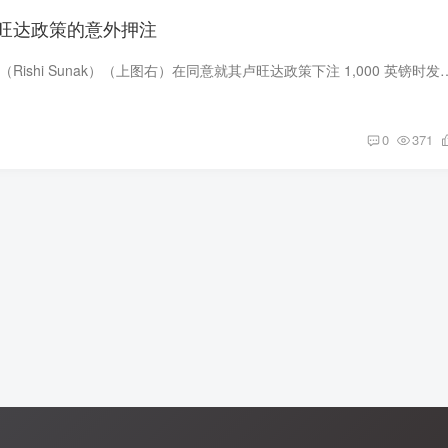
旺达政策的意外押注
英国首相里希·苏纳克（Rishi Sunak）（上图右）在同意就其卢旺达政策下注 1,000 英镑时发现自己陷入了意想不到的境
0
371