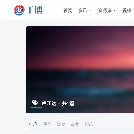
首页
资讯
资源库
视频
卢旺达
共1篇
排序
更新
浏览
点赞
评论