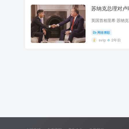
苏纳克总理对卢
网络博彩
svip
2年前