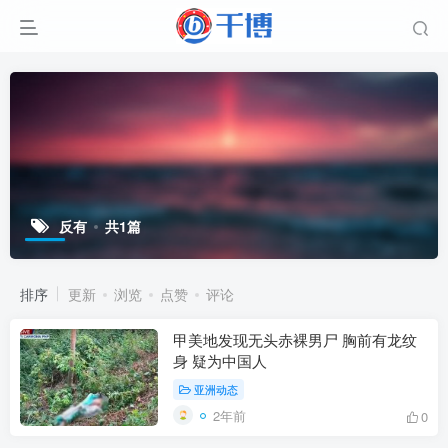
反有
共1篇
排序
更新
浏览
点赞
评论
甲美地发现无头赤裸男尸 胸前有龙纹
身 疑为中国人
亚洲动态
2年前
0