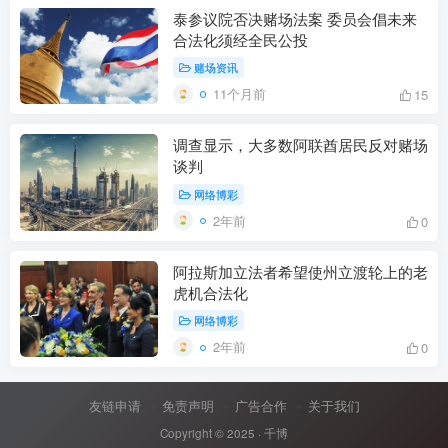
泰参议院否决赌场法案 委员会倡未来
合法化须经全民公投
赌场资讯
11个月前
15
调查显示，大多数阿联酋居民反对赌场
谈判
网络博彩
2年前
0
阿拉斯加立法者希望使州立渡轮上的老
虎机合法化
网络博彩
2年前
0
友链申请
免责声明
广告合作
关于我们
Copyright © 2025 ·
千博