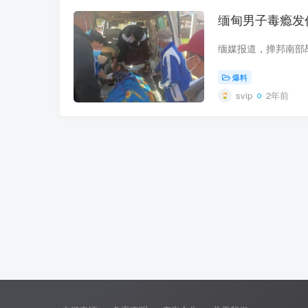
缅甸男子毒瘾发
爆料
svip
2年前