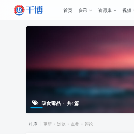
首页
资讯
资源库
视频
吸食毒品
共1篇
排序
更新
浏览
点赞
评论