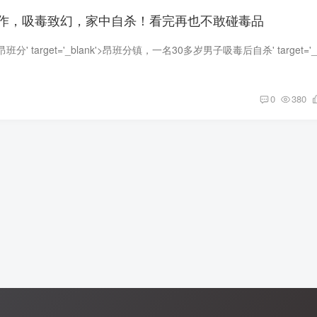
作，吸毒致幻，家中自杀！看完再也不敢碰毒品
0
380