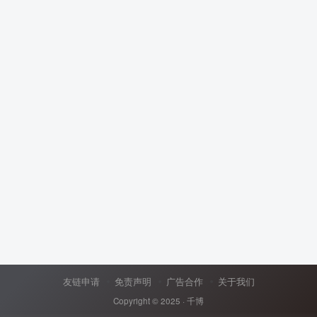
友链申请
免责声明
广告合作
关于我们
Copyright © 2025 ·
千博