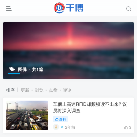
图佛
共1篇
排序
更新
浏览
点赞
评论
车辆上高速RFID却频频读不出来? 议
员将深入调查
爆料
2年前
0