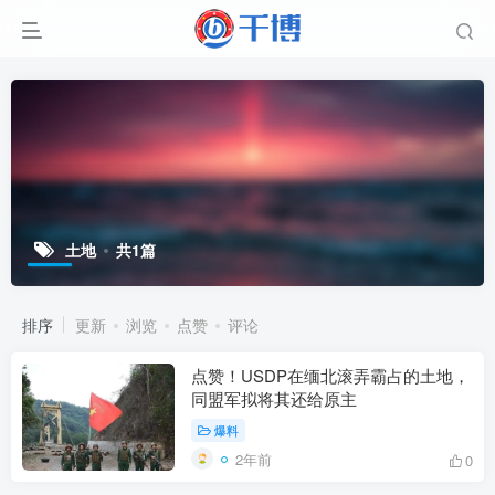
土地
共1篇
排序
更新
浏览
点赞
评论
点赞！USDP在缅北滚弄霸占的土地，
同盟军拟将其还给原主
爆料
2年前
0