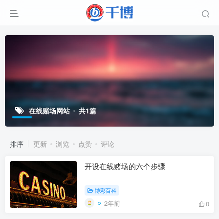
在线赌场网站
共1篇
排序
更新
浏览
点赞
评论
开设在线赌场的六个步骤
博彩百科
2年前
0