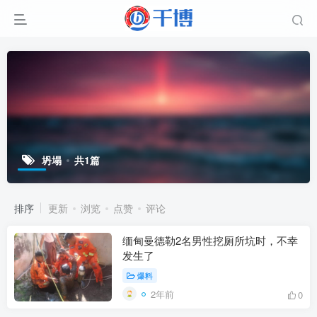
坍塌
共1篇
排序
更新
浏览
点赞
评论
缅甸曼德勒2名男性挖厕所坑时，不幸
发生了
爆料
2年前
0