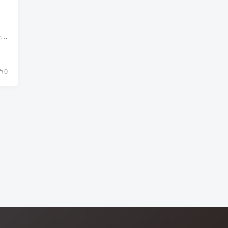
关于菲律宾马尼拉帕赛市白楼/阳光/大喜发/天龙/双龙/天下大楼诈骗集团成员并征集该集团违法犯罪线索的通告： 凡阳光.白楼.大喜发.天龙双龙.天下大楼涉诈集团成员及包庇、纵容该团伙违法犯罪行为...
0