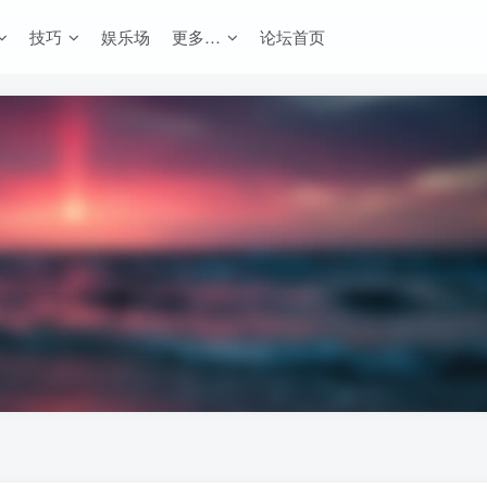
技巧
娱乐场
更多…
论坛首页