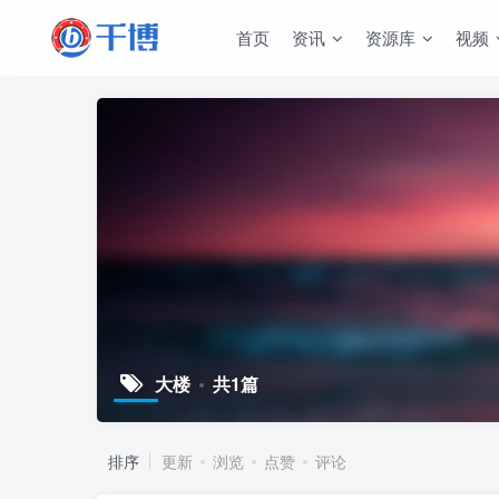
首页
资讯
资源库
视频
大楼
共1篇
排序
更新
浏览
点赞
评论