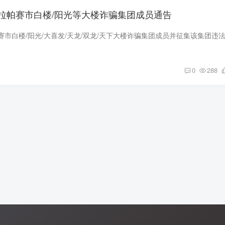
拉帕赛市白楼/阳光等大楼诈骗集团成员通告
0
288