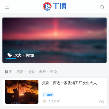
大火
共2篇
排序
更新
浏览
点赞
评论
突发！西港一家香烟工厂发生大火
国际
2年前
0