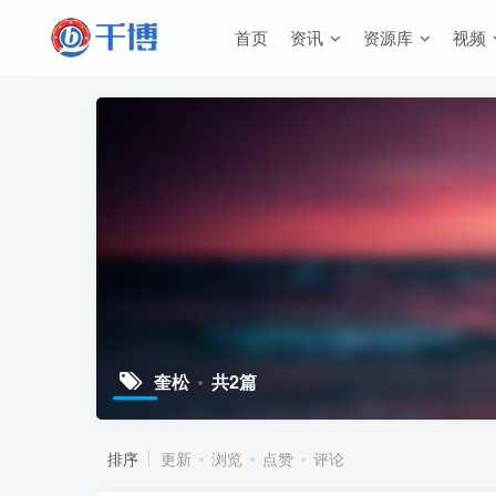
首页
资讯
资源库
视频
奎松
共2篇
排序
更新
浏览
点赞
评论