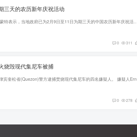
期三天的农历新年庆祝活动
奎松市市长乔伊·贝尔蒙特表示，当地政府已为2月9日至11日为期三天的中国农历新年庆祝活动安排了多项活动。市长表示，此次庆祝活动是推广该市唐人街巴纳维街（Ban
0
311
火烧毁现代集尼车被捕
当地时间2月2日，
0
278