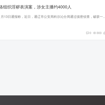
络组织淫秽表演案，涉女主播约4000人
内蒙古通辽市公安局1月13日通报称，近日，通辽市公安局科尔沁分局通过缜密侦查，破获一起辐射全国的特大网络组织淫秽表演案，涉黄A
0
303