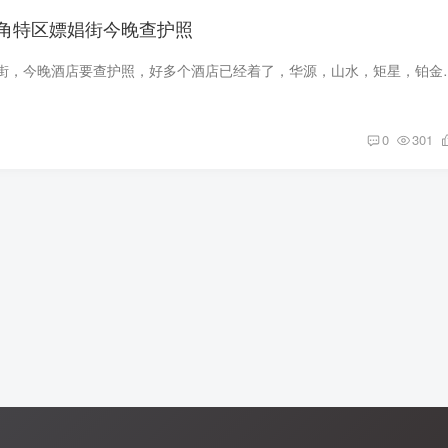
角特区嫖娼街今晚查护照
金三角特区嫖娼一条街，今晚酒店要查护照，好多个酒店已经着了，
0
301