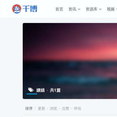
首页
资讯
资源库
视频
嫖娼
共1篇
排序
更新
浏览
点赞
评论