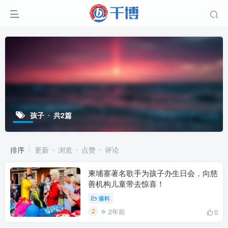
孩子
共2篇
排序
更新
浏览
点赞
评论
柬埔寨著名歌手为孩子办生日会，向慈
善机构儿童带去惊喜！
爆料
2年前
0