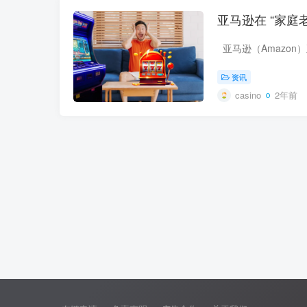
亚马逊在 “家庭
资讯
casino
2年前