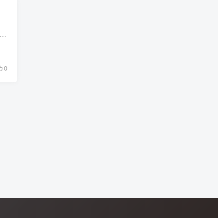
azon）正试着找到一条能够保护互联网平台免受因第三方平台在其网站上发布内容，而遭到索赔的美国法律。在他们的法律博弈中，他们希望西雅图的一名联邦法官暂停针对他们的消费...
0