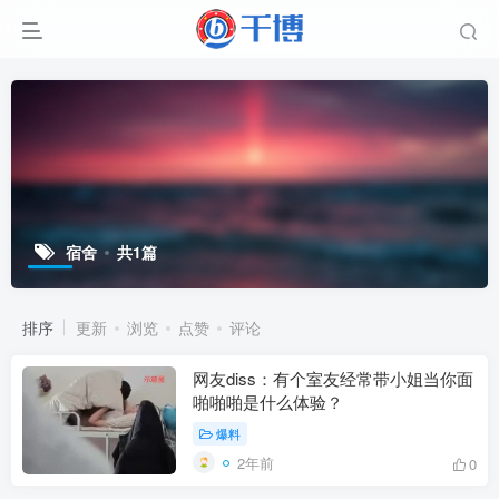
宿舍
共1篇
排序
更新
浏览
点赞
评论
网友diss：有个室友经常带小姐当你面
啪啪啪是什么体验？
爆料
2年前
0