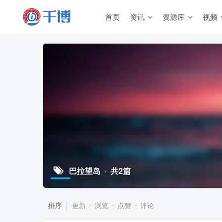
首页
资讯
资源库
视频
巴拉望岛
共2篇
排序
更新
浏览
点赞
评论