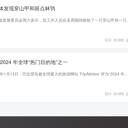
体发现穿山甲和斑点林鸮
菲律宾巴拉望岛可持续发展委员会周六表示，其工作人员在圣周期间救助了
0
335
2024 年全球“热门目的地”之一
菲律宾马尼拉，2024年1月13日 - 巴拉望岛被全球最大的旅游网站 TripAdvisor 评为“2024 年全球热门目的地”之一。 巴拉望岛在 2023 年连续获得全球认可，其中包括被
0
358