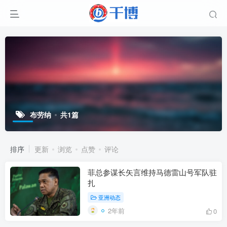
布劳纳
共1篇
排序
更新
浏览
点赞
评论
菲总参谋长矢言维持马德雷山号军队驻
扎
亚洲动态
2年前
0