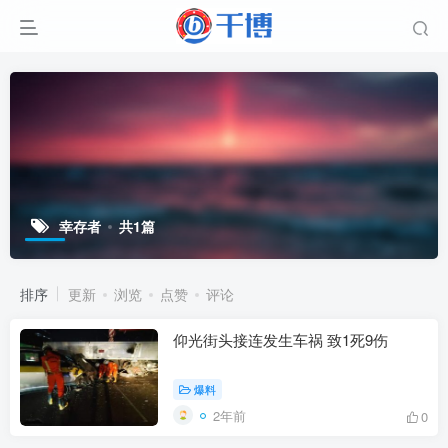
幸存者
共1篇
排序
更新
浏览
点赞
评论
仰光街头接连发生车祸 致1死9伤
爆料
2年前
0