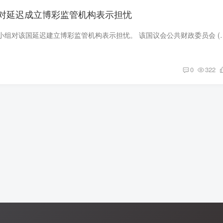
对延迟成立博彩监管机构表示担忧
斯里兰卡议会的一个小组对该国延迟建立博彩监管机构表示担忧。 该国议会公共财政委员会 (
0
322