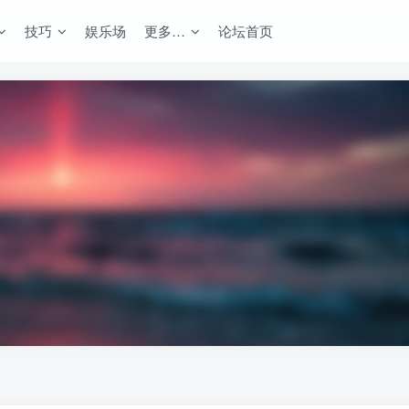
技巧
娱乐场
更多…
论坛首页