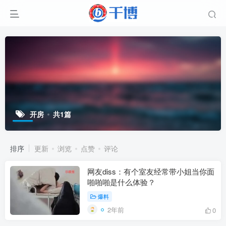
开房
共1篇
排序
更新
浏览
点赞
评论
网友diss：有个室友经常带小姐当你面
啪啪啪是什么体验？
爆料
2年前
0