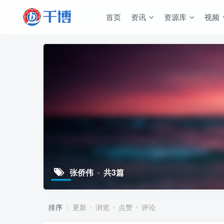
首页
资讯
资源库
视频
张侨伟
共3篇
排序
更新
浏览
点赞
评论