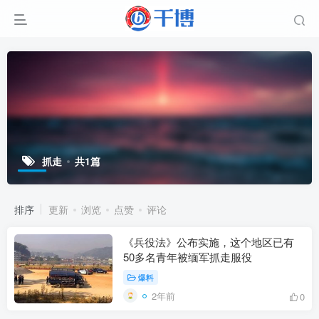
抓走
共1篇
排序
更新
浏览
点赞
评论
《兵役法》公布实施，这个地区已有
50多名青年被缅军抓走服役
爆料
2年前
0