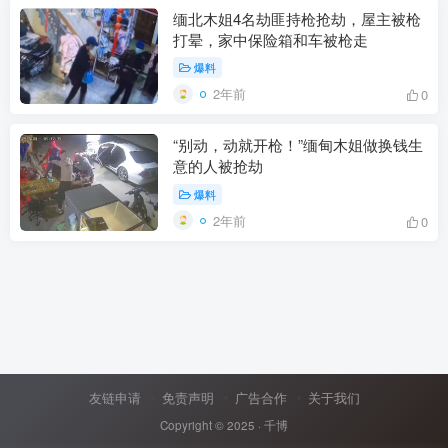
缅北木姐4名劫匪持枪抢劫，屋主被枪
打晕，家中保险箱和车被枪走
爆料
2年前
0
“别动，动就开枪！”缅甸木姐做换钱生
意的人被抢劫
爆料
2年前
0
友链申请
免责声明
广告合作
关于我们
Copyright © 2025 ·
千博