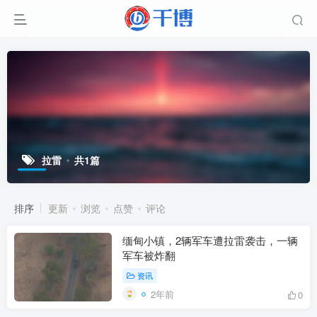
拉雷
共1篇
排序
更新
浏览
点赞
评论
缅甸小镇，2辆军车遭拉雷袭击，一辆
军车被炸翻
资讯
2年前
0